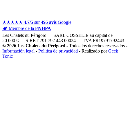
★★★★★
4,7/5
sur
495 avis
Google
🏕️
Membre de la
FNHPA
Les Chalets du Périgord — SARL COSSELIE au capital de
20 000 € — SIRET 791 792 443 00024 — TVA FR19791792443
© 2026 Les Chalets du Périgord
- Todos los derechos reservados -
Información legal
-
Política de privacidad
- Realizado por
Geek
Tonic