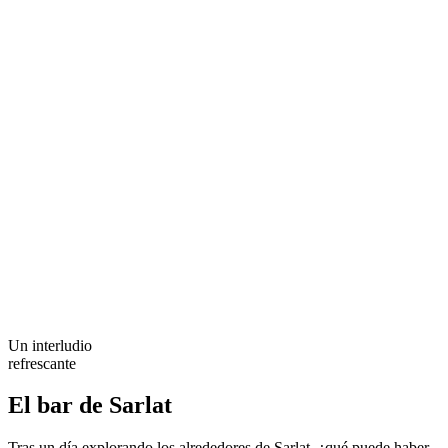
Un interludio
refrescante
El bar de Sarlat
Tras un día explorando los alrededores de Sarlat, ¿qué puede haber