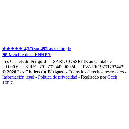
★★★★★
4,7/5
sur
495 avis
Google
🏕️
Membre de la
FNHPA
Les Chalets du Périgord — SARL COSSELIE au capital de
20 000 € — SIRET 791 792 443 00024 — TVA FR19791792443
© 2026 Les Chalets du Périgord
- Todos los derechos reservados -
Información legal
-
Política de privacidad
- Realizado por
Geek
Tonic