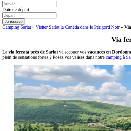
Date de départ
Je réserve
Camping Sarlat
»
Visiter Sarlat la Canéda dans le Périgord Noir
»
Via
Via fe
La
via ferrata près de Sarlat
va secouer vos
vacances en Dordogn
plein de sensations fortes ? Posez vos valises dans notre
camping à Sar