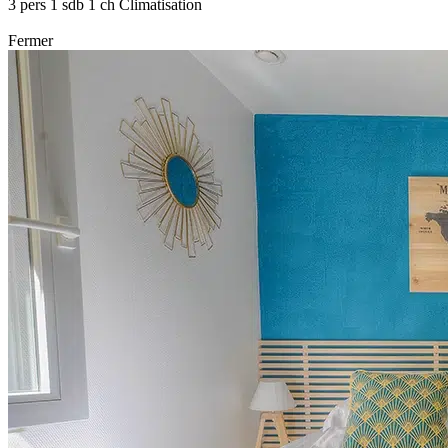
3 pers
1 sdb
1 ch
Climatisation
Fermer